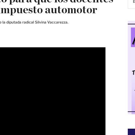
 impuesto automotor
e la diputada radical Silvina Vaccarezza.