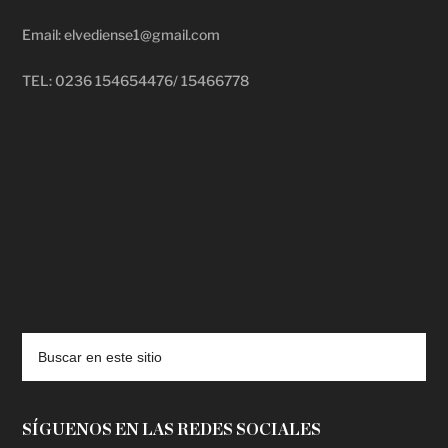
Email: elvediense1@gmail.com
TEL: 0236 154654476/ 15466778
deadpool putlocker
SÍGUENOS EN LAS REDES SOCIALES