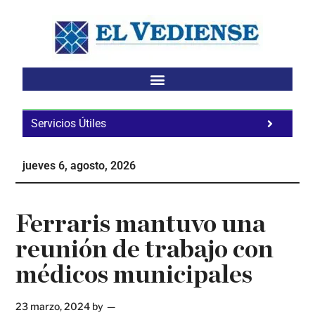
Saltar
Saltar
Saltar
al
a
al
contenido
la
pie
principal
barra
de
lateral
página
principal
Servicios Útiles
Fa
Ho
jueves 6, agosto, 2026
Te
Ne
Ferraris mantuvo una
reunión de trabajo con
médicos municipales
23 marzo, 2024
by