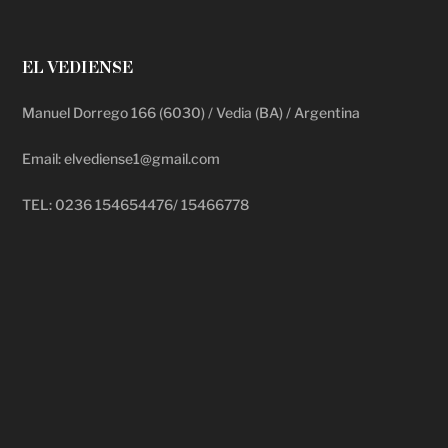
EL VEDIENSE
Manuel Dorrego 166 (6030) / Vedia (BA) / Argentina
Email: elvediense1@gmail.com
TEL: 0236 154654476/ 15466778
deadpool putlocker