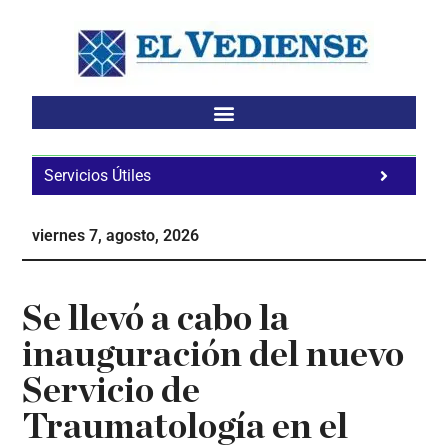
Saltar
Saltar
Saltar
al
a
al
contenido
la
pie
principal
barra
de
lateral
página
principal
Servicios Útiles
Fa
Ho
viernes 7, agosto, 2026
Te
Ne
Se llevó a cabo la
inauguración del nuevo
Servicio de
Traumatología en el