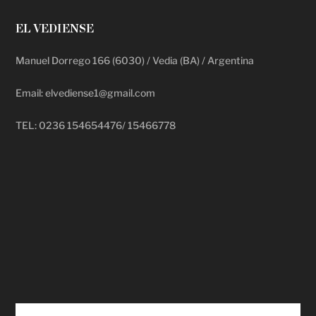
EL VEDIENSE
Manuel Dorrego 166 (6030) / Vedia (BA) / Argentina
Email: elvediense1@gmail.com
TEL: 0236 154654476/ 15466778
deadpool putlocker