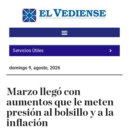
Saltar
Saltar
Saltar
al
a
al
contenido
la
pie
principal
barra
de
lateral
página
principal
Servicios Útiles
Fa
Ho
domingo 9, agosto, 2026
Te
Ne
Marzo llegó con
aumentos que le meten
presión al bolsillo y a la
inflación