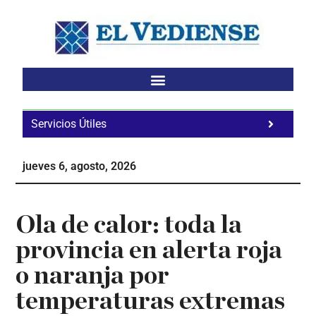
Saltar
Saltar
Saltar
al
a
al
contenido
la
pie
principal
barra
de
lateral
página
principal
Servicios Útiles
Fa
Ho
jueves 6, agosto, 2026
Te
Ne
Ola de calor: toda la
provincia en alerta roja
o naranja por
temperaturas extremas