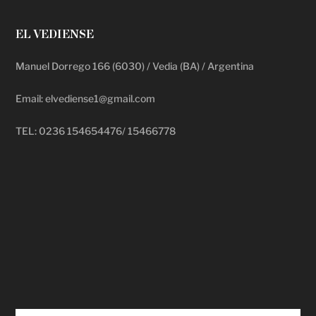
EL VEDIENSE
Manuel Dorrego 166 (6030) / Vedia (BA) / Argentina
Email: elvediense1@gmail.com
TEL: 0236 154654476/ 15466778
deadpool putlocker