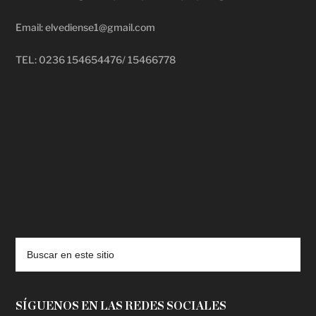
Email: elvediense1@gmail.com
TEL: 0236 154654476/ 15466778
deadpool putlocker
SÍGUENOS EN LAS REDES SOCIALES