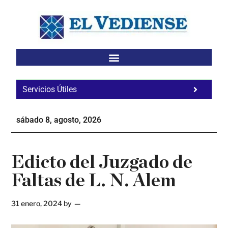
Saltar
Saltar
Saltar
al
a
al
contenido
la
pie
principal
barra
de
lateral
página
principal
Servicios Útiles
Fa
Ho
sábado 8, agosto, 2026
Te
Ne
Edicto del Juzgado de
Faltas de L. N. Alem
31 enero, 2024
by