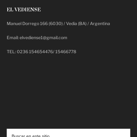
EL VEDIENSE
Manuel Dorrego 166 (6030) / Vedia (BA) / Argentina
Email: elvediense1@gmail.com
TEL: 0236 154654476/ 15466778
deadpool putlocker