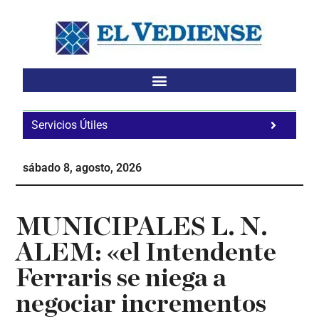
Saltar
Saltar
Saltar
al
a
al
contenido
la
pie
principal
barra
de
lateral
página
principal
Servicios Útiles
Fa
Ho
sábado 8, agosto, 2026
Te
Ne
MUNICIPALES L. N.
ALEM: «el Intendente
Ferraris se niega a
negociar incrementos