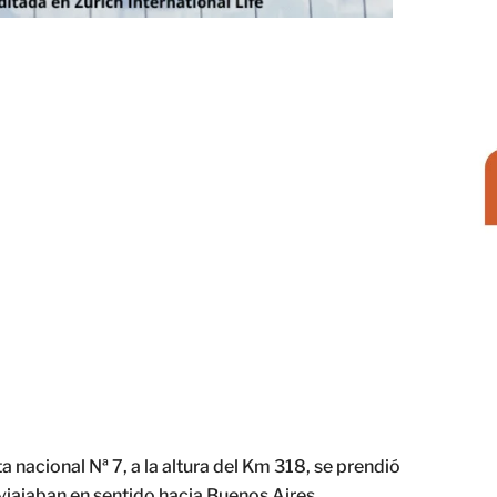
ta nacional Nª 7, a la altura del Km 318, se prendió
iajaban en sentido hacia Buenos Aires.