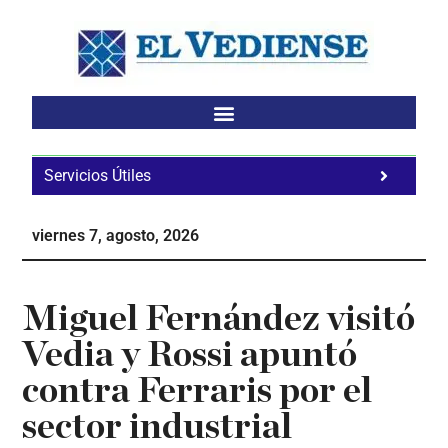
Saltar
Saltar
Saltar
al
a
al
contenido
la
pie
principal
barra
de
lateral
página
principal
Servicios Útiles
Fa
Ho
viernes 7, agosto, 2026
Te
Ne
Miguel Fernández visitó
Vedia y Rossi apuntó
contra Ferraris por el
sector industrial