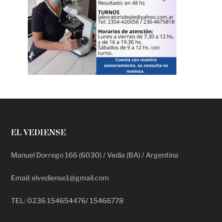
EL VEDIENSE
Manuel Dorrego 166 (6030) / Vedia (BA) / Argentina
Email: elvediense1@gmail.com
TEL: 0236 154654476/ 15466778