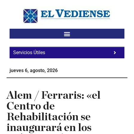
Saltar
Saltar
Saltar
al
a
al
contenido
la
pie
principal
barra
de
lateral
página
principal
Servicios Útiles
Fa
Ho
jueves 6, agosto, 2026
Te
Ne
Alem / Ferraris: «el
Centro de
Rehabilitación se
inaugurará en los