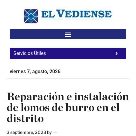
Saltar
Saltar
Saltar
al
a
al
contenido
la
pie
principal
barra
de
lateral
página
principal
Servicios Útiles
Fa
Ho
viernes 7, agosto, 2026
Te
Ne
Reparación e instalación
de lomos de burro en el
distrito
3 septiembre, 2023
by