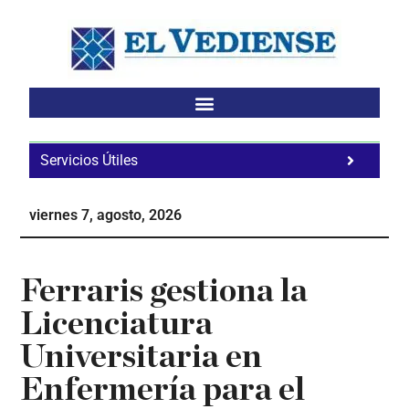
Saltar
Saltar
Saltar
al
a
al
contenido
la
pie
principal
barra
de
lateral
página
principal
Servicios Útiles
Fa
Ho
viernes 7, agosto, 2026
Te
Ne
Ferraris gestiona la
Licenciatura
Universitaria en
Enfermería para el