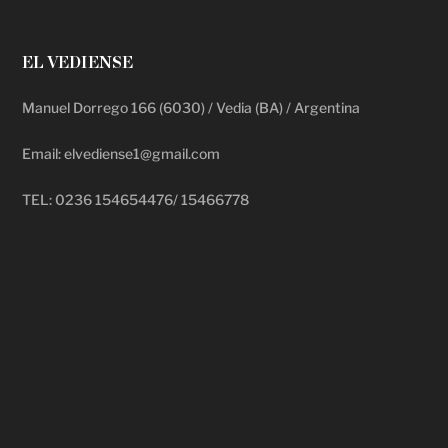
EL VEDIENSE
Manuel Dorrego 166 (6030) / Vedia (BA) / Argentina
Email: elvediense1@gmail.com
TEL: 0236 154654476/ 15466778
deadpool putlocker