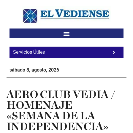
Saltar
Saltar
Saltar
al
a
al
contenido
la
pie
principal
barra
de
lateral
página
principal
Servicios Útiles
Fa
Ho
sábado 8, agosto, 2026
Te
Ne
AERO CLUB VEDIA /
HOMENAJE
«SEMANA DE LA
INDEPENDENCIA»