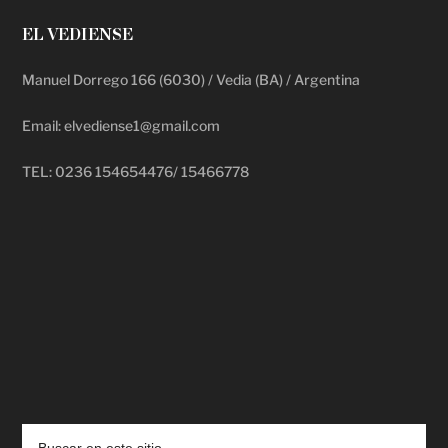
EL VEDIENSE
Manuel Dorrego 166 (6030) / Vedia (BA) / Argentina
Email: elvediense1@gmail.com
TEL: 0236 154654476/ 15466778
deadpool putlocker