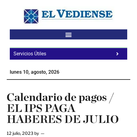
Saltar
Saltar
Saltar
al
a
al
contenido
la
pie
principal
barra
de
lateral
página
principal
Servicios Útiles
Fa
Ho
lunes 10, agosto, 2026
Te
Ne
Calendario de pagos /
EL IPS PAGA
HABERES DE JULIO
12 julio, 2023
by