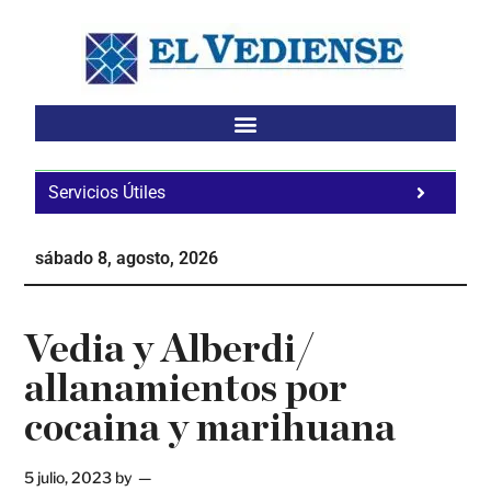
Saltar
Saltar
Saltar
al
a
al
contenido
la
pie
principal
barra
de
lateral
página
principal
Servicios Útiles
Fa
Ho
sábado 8, agosto, 2026
Te
Ne
Vedia y Alberdi/
allanamientos por
cocaina y marihuana
5 julio, 2023
by