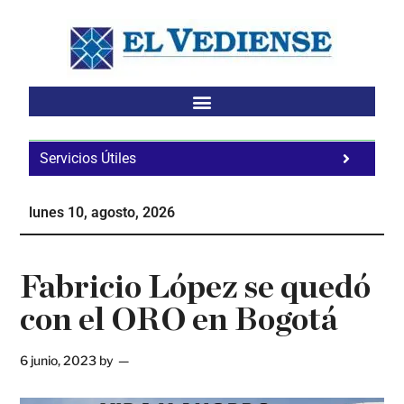
Saltar
Saltar
Saltar
al
a
al
contenido
la
pie
principal
barra
de
lateral
página
principal
Servicios Útiles
Fa
Ho
lunes 10, agosto, 2026
Te
Ne
Fabricio López se quedó
con el ORO en Bogotá
6 junio, 2023
by