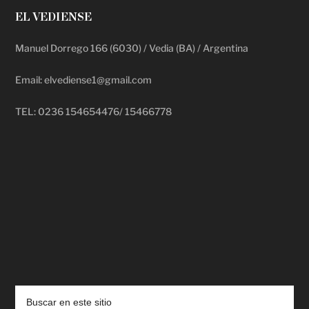
EL VEDIENSE
Manuel Dorrego 166 (6030) / Vedia (BA) / Argentina
Email: elvediense1@gmail.com
TEL: 0236 154654476/ 15466778
deadpool putlocker