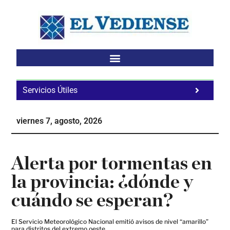
Saltar
Saltar
Saltar
al
a
al
contenido
la
pie
principal
barra
de
lateral
página
principal
Servicios Útiles
Fa
Ho
viernes 7, agosto, 2026
Te
Ne
Alerta por tormentas en
la provincia: ¿dónde y
cuándo se esperan?
El Servicio Meteorológico Nacional emitió avisos de nivel “amarillo”
para distritos del extremo oeste.