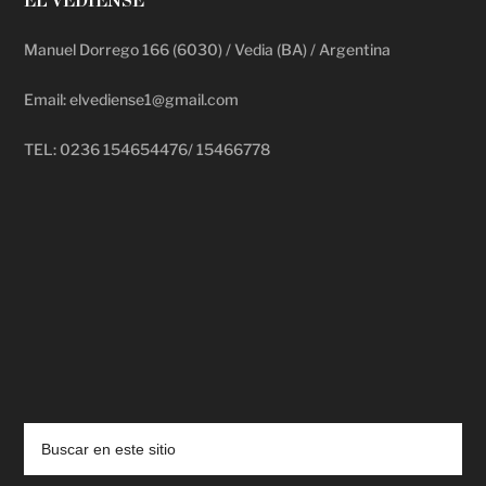
EL VEDIENSE
Manuel Dorrego 166 (6030) / Vedia (BA) / Argentina
Email: elvediense1@gmail.com
TEL: 0236 154654476/ 15466778
deadpool putlocker