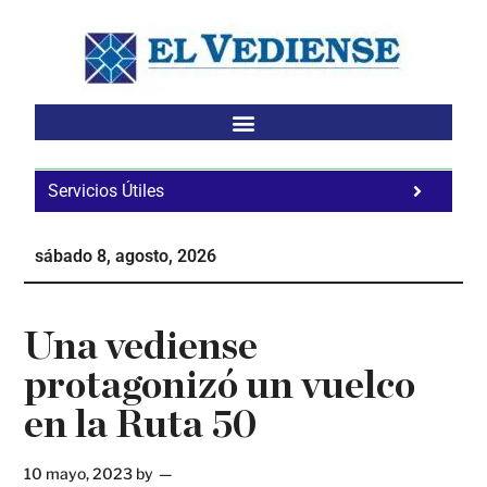
Saltar
Saltar
Saltar
al
a
al
contenido
la
pie
principal
barra
de
lateral
página
principal
Servicios Útiles
Fa
Ho
sábado 8, agosto, 2026
Te
Ne
Una vediense
protagonizó un vuelco
en la Ruta 50
10 mayo, 2023
by