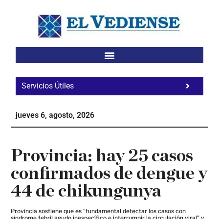
Saltar
Saltar
Saltar
al
a
al
contenido
la
pie
principal
barra
de
lateral
página
principal
Servicios Útiles
Fa
Ho
jueves 6, agosto, 2026
Te
Ne
Provincia: hay 25 casos
confirmados de dengue y
44 de chikungunya
Provincia sostiene que es “fundamental detectar los casos con
síndrome febril agudo inespecífico e interrumpir la circulación viral” y