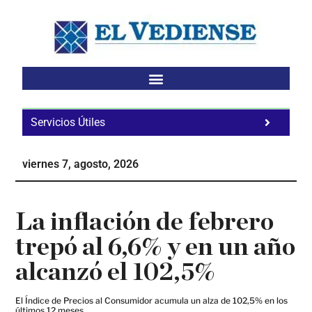
Saltar
Saltar
Saltar
al
a
al
contenido
la
pie
principal
barra
de
lateral
página
principal
Servicios Útiles
Fa
Ho
viernes 7, agosto, 2026
Te
Ne
La inflación de febrero
trepó al 6,6% y en un año
alcanzó el 102,5%
El Índice de Precios al Consumidor acumula un alza de 102,5% en los
últimos 12 meses.