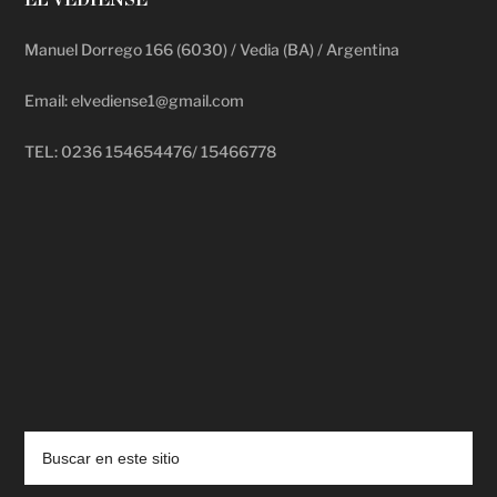
EL VEDIENSE
Manuel Dorrego 166 (6030) / Vedia (BA) / Argentina
Email: elvediense1@gmail.com
TEL: 0236 154654476/ 15466778
deadpool putlocker