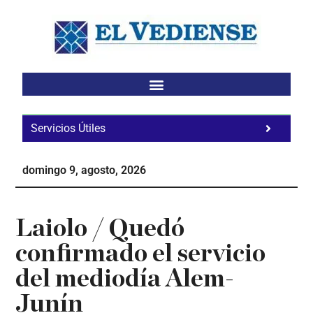
Saltar
Saltar
Saltar
al
a
al
contenido
la
pie
principal
barra
de
lateral
página
principal
Servicios Útiles
Fa
Ho
domingo 9, agosto, 2026
Te
Ne
Laiolo / Quedó
confirmado el servicio
del mediodía Alem-
Junín