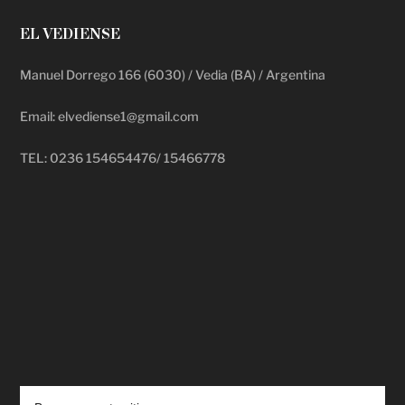
EL VEDIENSE
Manuel Dorrego 166 (6030) / Vedia (BA) / Argentina
Email: elvediense1@gmail.com
TEL: 0236 154654476/ 15466778
deadpool putlocker