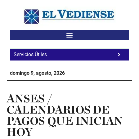
Saltar
Saltar
Saltar
al
a
al
contenido
la
pie
principal
barra
de
lateral
página
principal
Servicios Útiles
Fa
Ho
domingo 9, agosto, 2026
Te
Ne
ANSES /
CALENDARIOS DE
PAGOS QUE INICIAN
HOY