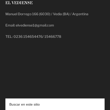
EL VEDIENSE
Manuel Dorrego 166 (6030) / Vedia (BA) / Argentina
Email: elvediense1@gmail.com
TEL: 0236 154654476/ 15466778
deadpool putlocker