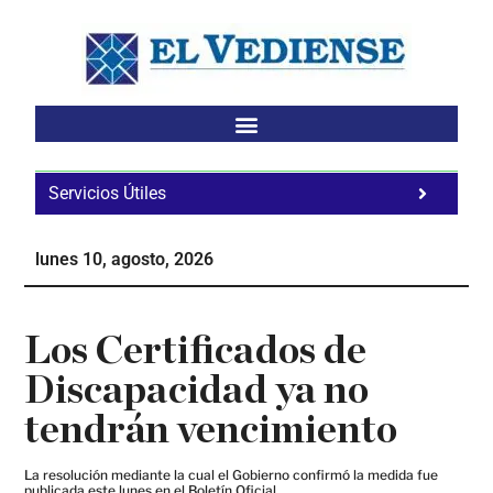
Saltar
Saltar
Saltar
al
a
al
contenido
la
pie
principal
barra
de
lateral
página
principal
Servicios Útiles
Fa
Ho
lunes 10, agosto, 2026
Te
Ne
Los Certificados de
Discapacidad ya no
tendrán vencimiento
La resolución mediante la cual el Gobierno confirmó la medida fue
publicada este lunes en el Boletín Oficial