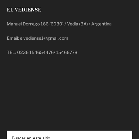
EL VEDIENSE
Manuel Dorrego 166 (6030) / Vedia (BA) / Argentina
Email: elvediense1@gmail.com
TEL: 0236 154654476/ 15466778
deadpool putlocker