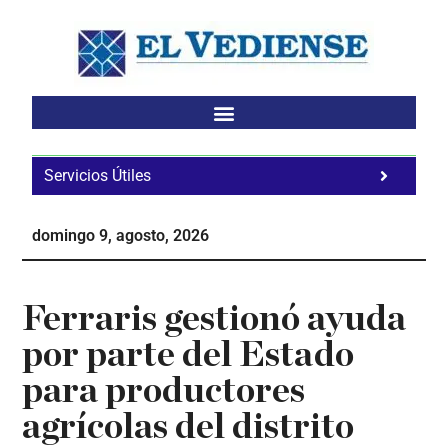
Saltar
Saltar
Saltar
al
a
al
contenido
la
pie
principal
barra
de
lateral
página
principal
Servicios Útiles
Fa
Ho
domingo 9, agosto, 2026
Te
Ne
Ferraris gestionó ayuda
por parte del Estado
para productores
agrícolas del distrito