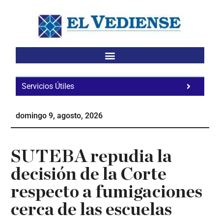
Saltar
Saltar
Saltar
al
a
al
contenido
la
pie
principal
barra
de
lateral
página
principal
Servicios Útiles
Fa
Ho
domingo 9, agosto, 2026
Te
Ne
SUTEBA repudia la
decisión de la Corte
respecto a fumigaciones
cerca de las escuelas