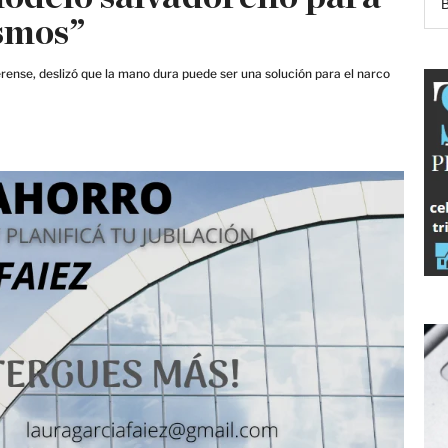
ismos”
ense, deslizó que la mano dura puede ser una solución para el narco