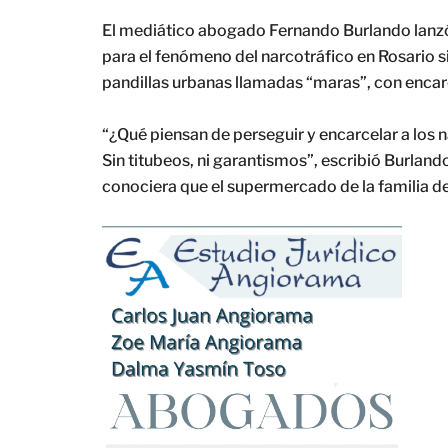
El mediático abogado Fernando Burlando lanzó 
para el fenómeno del narcotráfico en Rosario sim
pandillas urbanas llamadas “maras”, con enca
“¿Qué piensan de perseguir y encarcelar a los 
Sin titubeos, ni garantismos”, escribió Burlan
conociera que el supermercado de la familia d