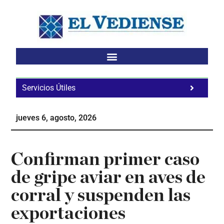
Saltar
Saltar
Saltar
al
a
al
contenido
la
pie
principal
barra
de
lateral
página
principal
Servicios Útiles
Fa
Ho
jueves 6, agosto, 2026
Te
Ne
Confirman primer caso
de gripe aviar en aves de
corral y suspenden las
exportaciones