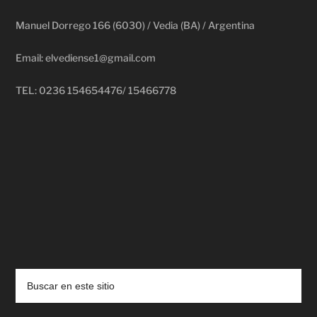
Manuel Dorrego 166 (6030) / Vedia (BA) / Argentina
Email: elvediense1@gmail.com
TEL: 0236 154654476/ 15466778
deadpool putlocker