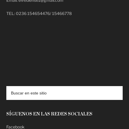
Email: elvediense1@gmail.com
TEL: 0236 154654476/ 15466778
deadpool putlocker
SÍGUENOS EN LAS REDES SOCIALES
Facebook