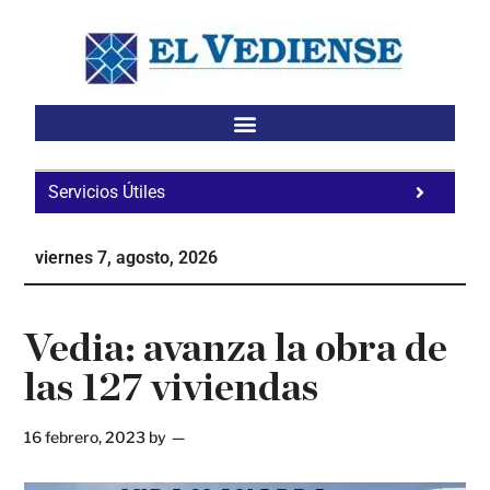
Saltar
Saltar
Saltar
al
a
al
contenido
la
pie
principal
barra
de
lateral
página
principal
Servicios Útiles
Fa
Ho
viernes 7, agosto, 2026
Te
Ne
Vedia: avanza la obra de
las 127 viviendas
16 febrero, 2023
by