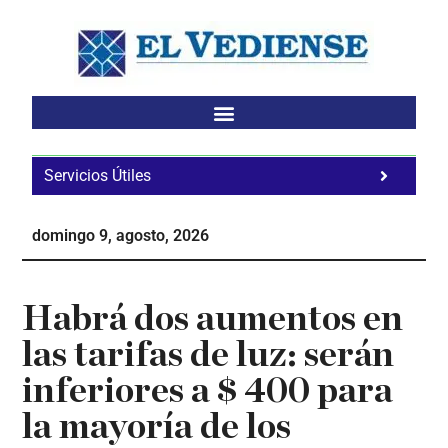
Saltar
Saltar
Saltar
al
a
al
contenido
la
pie
principal
barra
de
lateral
página
principal
Servicios Útiles
Fa
Ho
domingo 9, agosto, 2026
Te
Ne
Habrá dos aumentos en
las tarifas de luz: serán
inferiores a $ 400 para
la mayoría de los