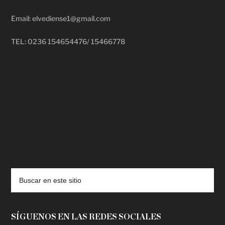
Email: elvediense1@gmail.com
TEL: 0236 154654476/ 15466778
deadpool putlocker
SÍGUENOS EN LAS REDES SOCIALES