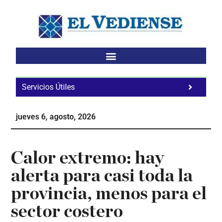
Saltar
Saltar
Saltar
al
a
al
contenido
la
pie
principal
barra
de
lateral
página
principal
Servicios Útiles
Fa
Ho
jueves 6, agosto, 2026
Te
Ne
Calor extremo: hay
alerta para casi toda la
provincia, menos para el
sector costero