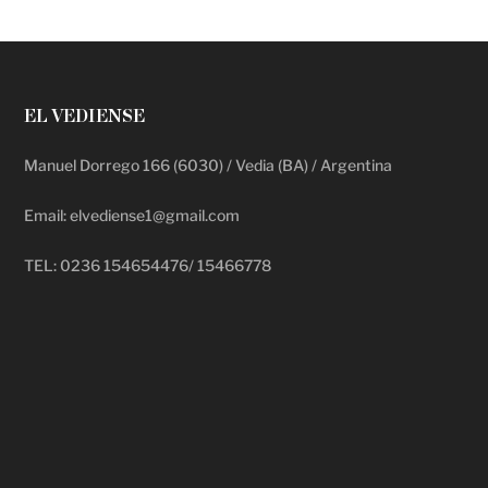
EL VEDIENSE
Manuel Dorrego 166 (6030) / Vedia (BA) / Argentina
Email: elvediense1@gmail.com
TEL: 0236 154654476/ 15466778