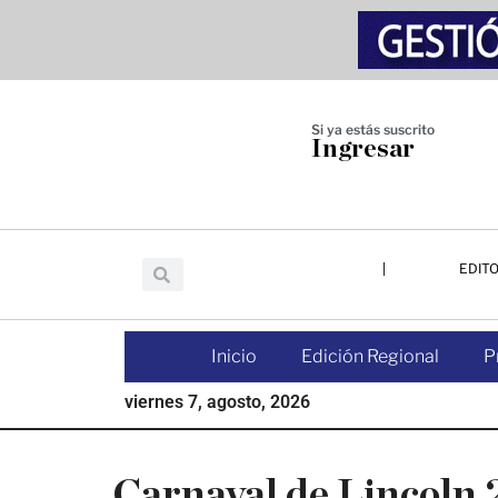
Saltar
Saltar
Saltar
al
a
al
contenido
la
pie
principal
barra
de
lateral
página
Si ya estás suscrito
Ingresar
principal
EDITO
Inicio
Edición Regional
P
viernes 7, agosto, 2026
Carnaval de Lincoln 