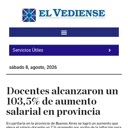
Saltar
Saltar
Saltar
al
a
al
contenido
la
pie
principal
barra
de
lateral
página
principal
Servicios Útiles
Fa
Ho
sábado 8, agosto, 2026
Te
Ne
Docentes alcanzaron un
103,5% de aumento
salarial en provincia
En paritaria en la provincia de Buenos Aires se logró un aumento que
eleva el salario docente un 7 % promedio por arriba de la inflación para