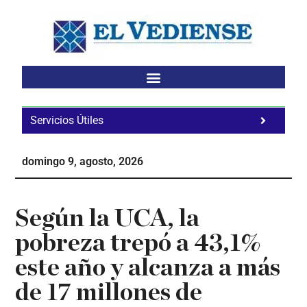
Saltar
Saltar
Saltar
al
a
al
contenido
la
pie
principal
barra
de
lateral
página
principal
Servicios Útiles
Fa
Ho
domingo 9, agosto, 2026
Te
Ne
Según la UCA, la
pobreza trepó a 43,1%
este año y alcanza a más
de 17 millones de