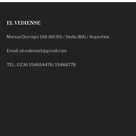
EL VEDIENSE
Manuel Dorrego 166 (6030) / Vedia (BA) / Argentina
Email: elvediense1@gmail.com
TEL: 0236 154654476/ 15466778
deadpool putlocker