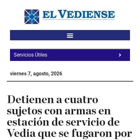
Saltar
Saltar
Saltar
al
a
al
contenido
la
pie
principal
barra
de
lateral
página
principal
Servicios Útiles
Fa
Ho
viernes 7, agosto, 2026
Te
Ne
Detienen a cuatro
sujetos con armas en
estación de servicio de
Vedia que se fugaron por