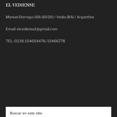
EL VEDIENSE
Manuel Dorrego 166 (6030) / Vedia (BA) / Argentina
Email: elvediense1@gmail.com
TEL: 0236 154654476/ 15466778
deadpool putlocker