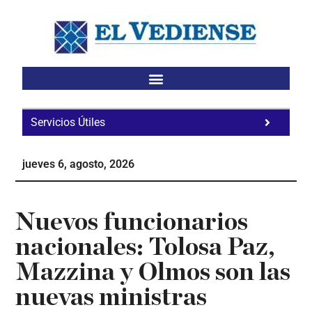
Saltar
Saltar
Saltar
al
a
al
contenido
la
pie
principal
barra
de
lateral
página
principal
Servicios Útiles
Fa
Ho
jueves 6, agosto, 2026
Te
Ne
Nuevos funcionarios
nacionales: Tolosa Paz,
Mazzina y Olmos son las
nuevas ministras