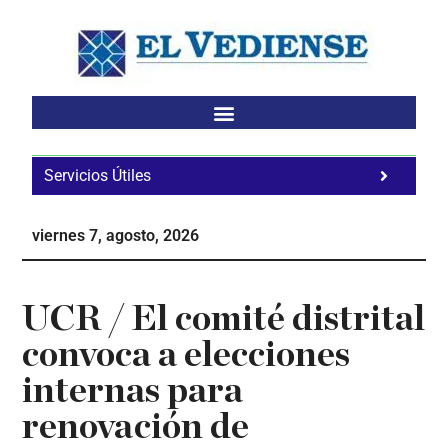
Saltar
Saltar
Saltar
al
a
al
contenido
la
pie
principal
barra
de
lateral
página
principal
Servicios Útiles
Fa
Ho
viernes 7, agosto, 2026
Te
Ne
UCR / El comité distrital
convoca a elecciones
internas para
renovación de