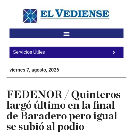
Saltar
Saltar
Saltar
al
a
al
contenido
la
pie
principal
barra
de
lateral
página
principal
Servicios Útiles
Fa
Ho
viernes 7, agosto, 2026
Te
Ne
FEDENOR / Quinteros
largó último en la final
de Baradero pero igual
se subió al podio