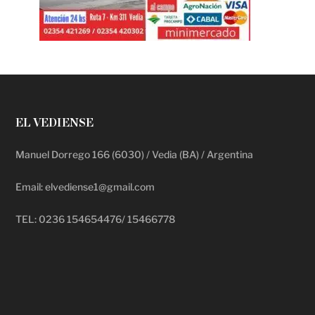
EL VEDIENSE
Manuel Dorrego 166 (6030) / Vedia (BA) / Argentina
Email: elvediense1@gmail.com
TEL: 0236 154654476/ 15466778