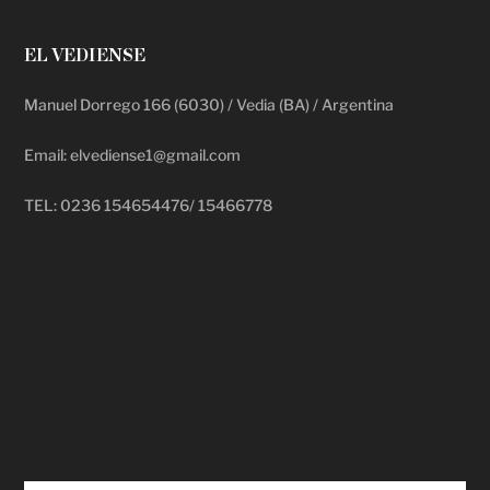
EL VEDIENSE
Manuel Dorrego 166 (6030) / Vedia (BA) / Argentina
Email: elvediense1@gmail.com
TEL: 0236 154654476/ 15466778
deadpool putlocker