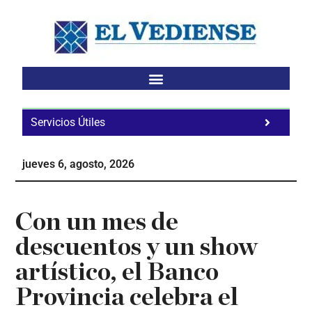
Saltar
Saltar
Saltar
al
a
al
contenido
la
pie
principal
barra
de
lateral
página
principal
Servicios Útiles
Fa
Ho
jueves 6, agosto, 2026
Te
Ne
Con un mes de
descuentos y un show
artístico, el Banco
Provincia celebra el