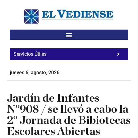
Saltar
Saltar
Saltar
al
a
al
contenido
la
pie
principal
barra
de
lateral
página
principal
Servicios Útiles
Fa
Ho
jueves 6, agosto, 2026
Te
Ne
Jardín de Infantes
N°908 / se llevó a cabo la
2° Jornada de Bibiotecas
Escolares Abiertas