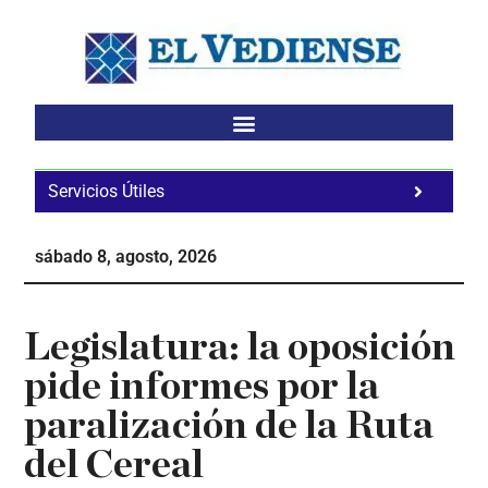
Saltar
Saltar
Saltar
al
a
al
contenido
la
pie
principal
barra
de
lateral
página
principal
Servicios Útiles
Fa
Ho
sábado 8, agosto, 2026
Te
Ne
Legislatura: la oposición
pide informes por la
paralización de la Ruta
del Cereal