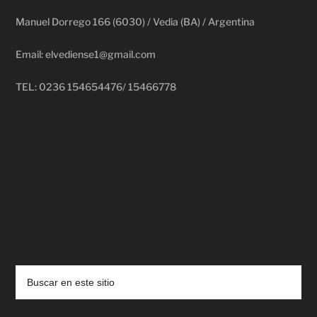
Manuel Dorrego 166 (6030) / Vedia (BA) / Argentina
Email: elvediense1@gmail.com
TEL: 0236 154654476/ 15466778
deadpool putlocker