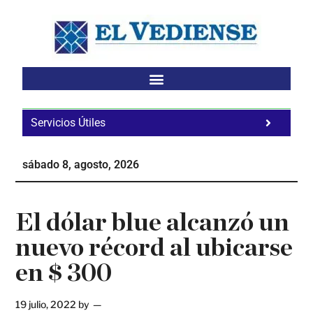
Saltar
Saltar
Saltar
al
a
al
contenido
la
pie
principal
barra
de
lateral
página
principal
Servicios Útiles
Fa
Ho
sábado 8, agosto, 2026
Te
Ne
El dólar blue alcanzó un
nuevo récord al ubicarse
en $ 300
19 julio, 2022
by