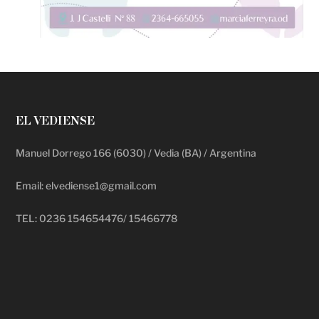
EL VEDIENSE
Manuel Dorrego 166 (6030) / Vedia (BA) / Argentina
Email: elvediense1@gmail.com
TEL: 0236 154654476/ 15466778