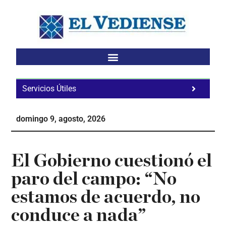
Saltar
Saltar
Saltar
al
a
al
contenido
la
pie
principal
barra
de
lateral
página
principal
Servicios Útiles
Fa
Ho
domingo 9, agosto, 2026
Te
Ne
El Gobierno cuestionó el
paro del campo: “No
estamos de acuerdo, no
conduce a nada”