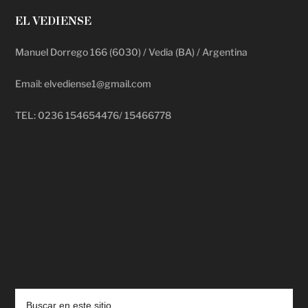
EL VEDIENSE
Manuel Dorrego 166 (6030) / Vedia (BA) / Argentina
Email: elvediense1@gmail.com
TEL: 0236 154654476/ 15466778
deadpool putlocker