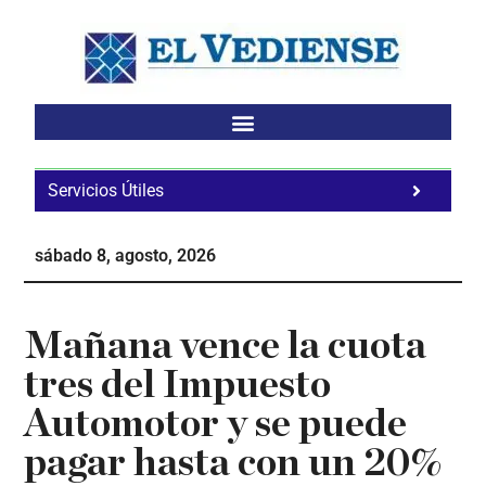
Saltar
Saltar
Saltar
al
a
al
contenido
la
pie
principal
barra
de
lateral
página
principal
Servicios Útiles
Fa
Ho
sábado 8, agosto, 2026
Te
Ne
Mañana vence la cuota
tres del Impuesto
Automotor y se puede
pagar hasta con un 20%