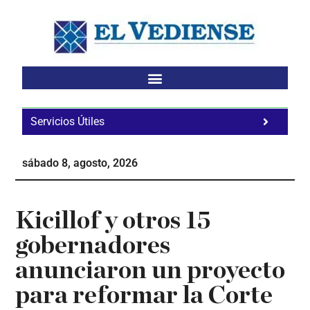
Saltar
Saltar
Saltar
al
a
al
contenido
la
pie
principal
barra
de
lateral
página
principal
Servicios Útiles
Fa
Ho
sábado 8, agosto, 2026
Te
Ne
Kicillof y otros 15
gobernadores
anunciaron un proyecto
para reformar la Corte