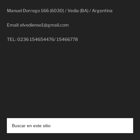
Manuel Dorrego 166 (6030) / Vedia (BA) / Argentina
Email: elvediense1@gmail.com
TEL: 0236 154654476/ 15466778
deadpool putlocker