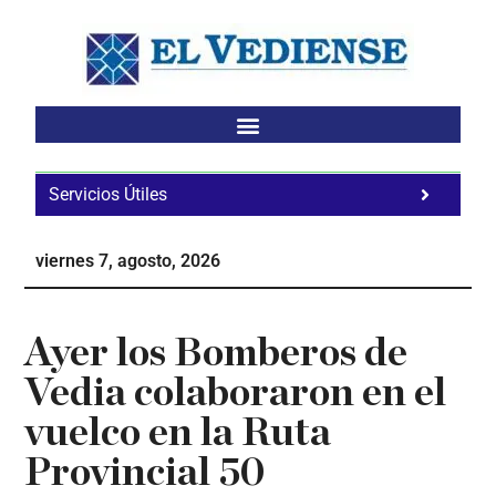
Saltar
Saltar
Saltar
al
a
al
contenido
la
pie
principal
barra
de
lateral
página
principal
Servicios Útiles
Fa
Ho
viernes 7, agosto, 2026
Te
Ne
Ayer los Bomberos de
Vedia colaboraron en el
vuelco en la Ruta
Provincial 50