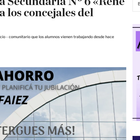
la Secundaria Nº 6 «René
a los concejales del
socio - comunitario que los alumnos vienen trabajando desde hace