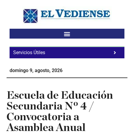
Saltar
Saltar
Saltar
al
a
al
contenido
la
pie
principal
barra
de
lateral
página
principal
Servicios Útiles
Fa
Ho
domingo 9, agosto, 2026
Te
Ne
Escuela de Educación
Secundaria Nº 4 /
Convocatoria a
Asamblea Anual