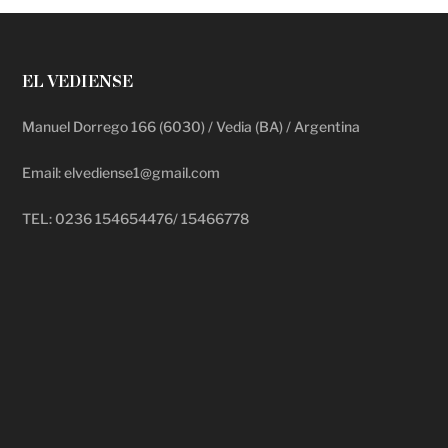
EL VEDIENSE
Manuel Dorrego 166 (6030) / Vedia (BA) / Argentina
Email: elvediense1@gmail.com
TEL: 0236 154654476/ 15466778
deadpool putlocker