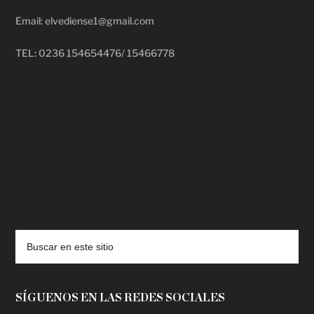
Email: elvediense1@gmail.com
TEL: 0236 154654476/ 15466778
deadpool putlocker
SÍGUENOS EN LAS REDES SOCIALES