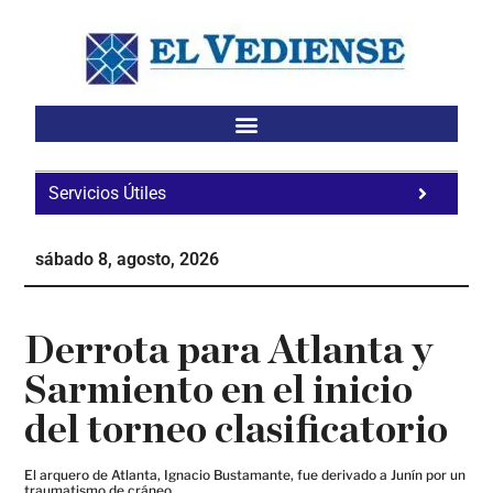
Saltar
Saltar
Saltar
al
a
al
contenido
la
pie
principal
barra
de
lateral
página
principal
Servicios Útiles
Fa
Ho
sábado 8, agosto, 2026
Te
Ne
Derrota para Atlanta y
Sarmiento en el inicio
del torneo clasificatorio
El arquero de Atlanta, Ignacio Bustamante, fue derivado a Junín por un
traumatismo de cráneo.