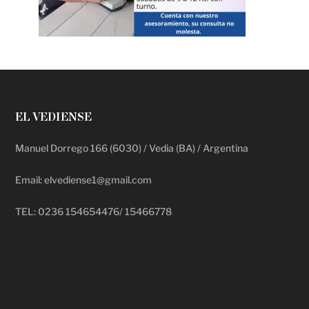
EL VEDIENSE
Manuel Dorrego 166 (6030) / Vedia (BA) / Argentina
Email: elvediense1@gmail.com
TEL: 0236 154654476/ 15466778