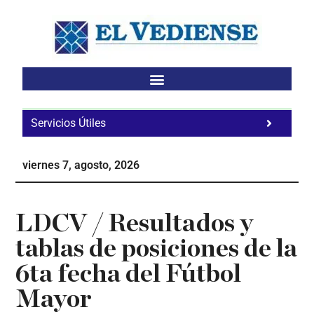
Saltar
Saltar
Saltar
al
a
al
contenido
la
pie
principal
barra
de
lateral
página
principal
Servicios Útiles
Fa
Ho
viernes 7, agosto, 2026
Te
Ne
LDCV / Resultados y
tablas de posiciones de la
6ta fecha del Fútbol
Mayor